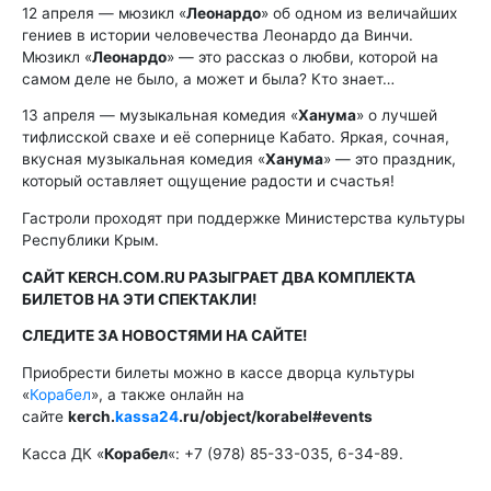
12 апреля — мюзикл «
Леонардо
» об одном из величайших
гениев в истории человечества Леонардо да Винчи.
Мюзикл «
Леонардо
» — это рассказ о любви, которой на
самом деле не было, а может и была? Кто знает…
13 апреля — музыкальная комедия «
Ханума
» о лучшей
тифлисской свахе и её сопернице Кабато. Яркая, сочная,
вкусная музыкальная комедия «
Ханума
» — это праздник,
который оставляет ощущение радости и счастья!
Гастроли проходят при поддержке Министерства культуры
Республики Крым.
САЙТ KERCH.COM.RU РАЗЫГРАЕТ ДВА КОМПЛЕКТА
БИЛЕТОВ НА ЭТИ СПЕКТАКЛИ!
СЛЕДИТЕ ЗА НОВОСТЯМИ НА САЙТЕ!
Приобрести билеты можно в кассе дворца культуры
«
Корабел
», а также онлайн на
сайте
kerch.
kassa24
.ru/object/korabel#events
Касса ДК «
Корабел
«: +7 (978) 85-33-035, 6-34-89.