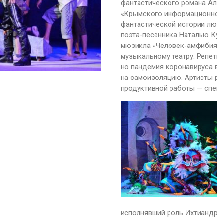
фантастического романа Ал
«Крымского информационног
фантастической истории лю
поэта-песенника Наталью К
мюзикла «Человек-амфибия
музыкальному театру. Репе
но пандемия коронавируса в
на самоизоляцию. Артисты р
продуктивной работы — спе
исполнявший роль Ихтиандр