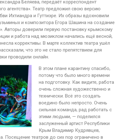
ександра Беляева, передаёт корреспондент
о агентства». Театр предложил свою версию
бви Ихтиандра и Гуттиэре. Их образы вдохновили
узьминых и композитора Егора Шашина на создание
». Авторы доверили первую постановку крымскому
тиции и работа над мюзиклом начались ещё весной,
несла коррективы. В марте коллектив театра ушёл
ассказали, что это не стало препятствием для
вки проводили онлайн.
В этом плане карантину спасибо,
потому что было много времени
на подготовку. Как видите, работа
очень сложная художественно и
технически. Всё это создать
воедино было непросто. Очень
сильная команда, рад работать с
этими людьми, — поделился
заслуженный артист Республики
Крым Владимир Кудрявцев,
а. Посещение театров до сих пор ограничено в