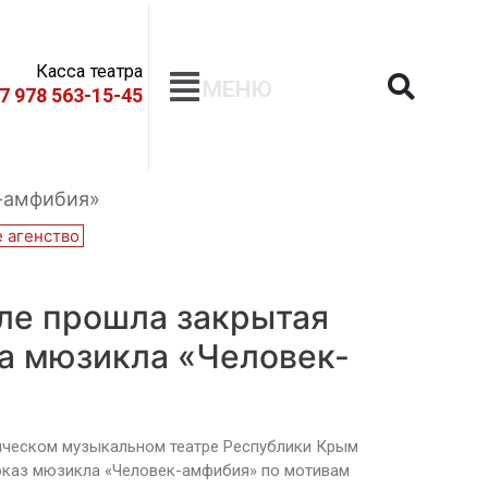
Касса театра
МЕНЮ
+7 978 563-15-45
-амфибия»
 агенство
ле прошла закрытая
а мюзикла «Человек-
ическом музыкальном театре Республики Крым
оказ мюзикла «Человек-амфибия» по мотивам