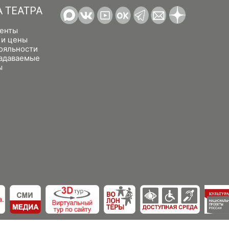
А ТЕАТРА
енты
 и цены
ояльности
задаваемые
ы