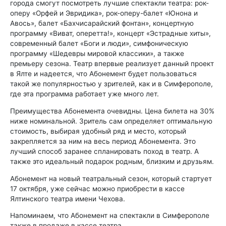
города смогут посмотреть лучшие спектакли театра: рок-
оперу «Орфей и Эвридика», рок-оперу-балет «Юнона и
Авось», балет «Бахчисарайский фонтан», концертную
программу «Виват, оперетта!», концерт «Эстрадные хиты»,
современный балет «Боги и люди», симфоническую
программу «Шедевры мировой классики», а также
премьеру сезона. Театр впервые реализует данный проект
в Ялте и надеется, что Абонемент будет пользоваться
такой же популярностью у зрителей, как и в Симферополе,
где эта программа работает уже много лет.
Преимущества Абонемента очевидны. Цена билета на 30%
ниже номинальной. Зритель сам определяет оптимальную
стоимость, выбирая удобный ряд и место, который
закрепляется за ним на весь период Абонемента. Это
лучший способ заранее спланировать поход в театр. А
также это идеальный подарок родным, близким и друзьям.
Абонемент на новый театральный сезон, который стартует
17 октября, уже сейчас можно приобрести в кассе
Ялтинского театра имени Чехова.
Напоминаем, что Абонемент на спектакли в Симферополе
также в продаже в кассе театра.