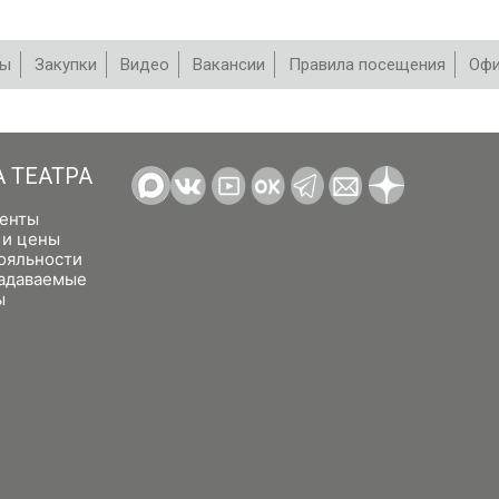
вы
Закупки
Видео
Вакансии
Правила посещения
Офи
А ТЕАТРА
енты
 и цены
ояльности
задаваемые
ы