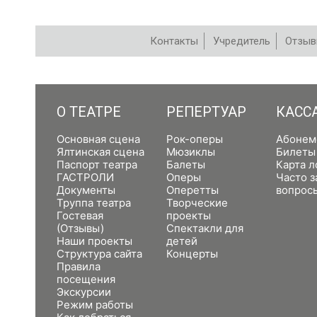
Контакты
Учредитель
Отзы
РЕПЕРТУАР
О ТЕАТРЕ
РЕПЕРТУАР
КАСС
Основная сцена
Рок-оперы
Абонем
Ялтинская сцена
Мюзиклы
Билеты
Паспорт театра
Балеты
Карта л
ГАСТРОЛИ
Оперы
Часто 
Документы
Оперетты
вопрос
Труппа театра
Творческие
Гостевая
проекты
(Отзывы)
Спектакли для
Наши проекты
детей
Структура сайта
Концерты
Правила
посещения
Экскурсии
Режим работы