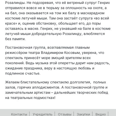
Розалинды. Не подозревая, что её ветреный супруг Генрих
отправился вовсе не в тюрьму за оплошность на охоте, а
на бал, она оказывается на том же балу в маскарадном
костюме летучей мыши. Там она застаёт супруга «во всей
красе» и, оценив обстановку, обольщает его, до поры
оставаясь в маске. Генрих, не узнавший на бале в костюме
летучей мыши добродетельную Розалинду, влюбляется
без памяти.
Постановочная группа, возглавляемая главным
режиссёром театра Владимиром Косовым, уверена, что
спектакль принесёт море эмоций зрителям всех
поколений. Ведь музыка этой оперетты дарит нам радость,
ожидание праздника, веру в настоящую любовь и
подлинное счастье.
Желаем блистательному спектаклю долголетия, полных
залов, горячих аплодисментов. А постановочной группе и
замечательным артистам – дальнейших творческих побед
на театральных подмостках!
Контакты
Учредитель
Отзывы
Закупки
Видео