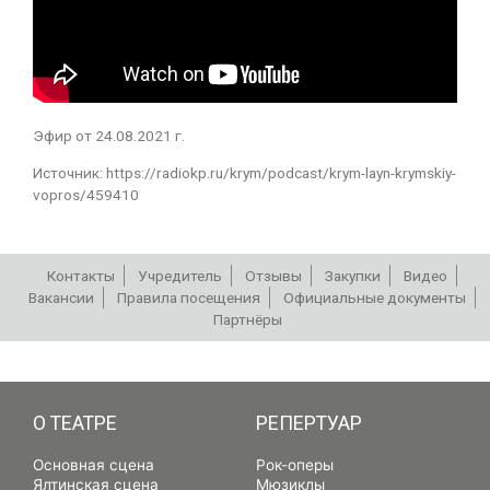
Эфир от 24.08.2021 г.
Источник: https://radiokp.ru/krym/podcast/krym-layn-krymskiy-
vopros/459410
Контакты
Учредитель
Отзывы
Закупки
Видео
Вакансии
Правила посещения
Официальные документы
Партнёры
РЕПЕРТУАР
О ТЕАТРЕ
РЕПЕРТУАР
Основная сцена
Рок-оперы
Ялтинская сцена
Мюзиклы