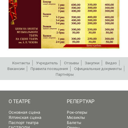
Контакты
Учредитель
Отзывы
Закупки
Видео
Вакансии
Правила посещения
Официальные документы
Партнёры
РЕПЕРТУАР
О ТЕАТРЕ
РЕПЕРТУАР
Основная сцена
Рок-оперы
Ялтинская сцена
Мюзиклы
Паспорт театра
Балеты
ГАСТРОЛИ
Оперы