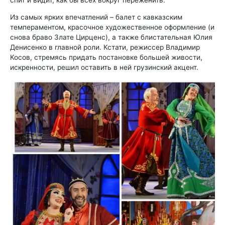
спит и видит, как бы всех вокруг переженить.
Из самых ярких впечатлений – балет с кавказским
темпераментом, красочное художественное оформление (и
снова браво Злате Цирценс), а также блистательная Юлия
Денисенко в главной роли. Кстати, режиссер Владимир
Косов, стремясь придать постановке большей живости,
искренности, решил оставить в ней грузинский акцент.