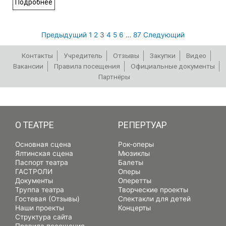
Подробнее
Предыдущий
1
2
3
4
5
6
…
87
Следующий
Контакты
Учредитель
Отзывы
Закупки
Видео
Вакансии
Правила посещения
Официальные документы
Партнёры
РЕПЕРТУАР
О ТЕАТРЕ
РЕПЕРТУАР
Основная сцена
Рок-оперы
Ялтинская сцена
Мюзиклы
Паспорт театра
Балеты
ГАСТРОЛИ
Оперы
Документы
Оперетты
Труппа театра
Творческие проекты
Гостевая (Отзывы)
Спектакли для детей
Наши проекты
Концерты
Структура сайта