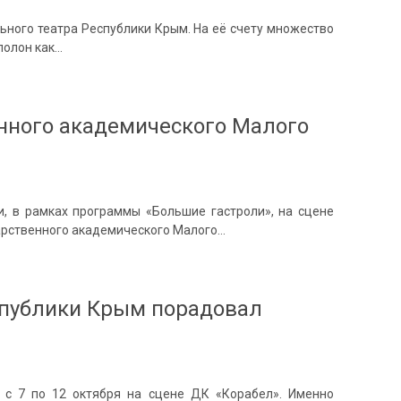
ьного театра Республики Крым. На её счету множество
полон как…
нного академического Малого
и, в рамках программы «Большие гастроли», на сцене
арственного академического Малого…
спублики Крым порадовал
 с 7 по 12 октября на сцене ДК «Корабел». Именно