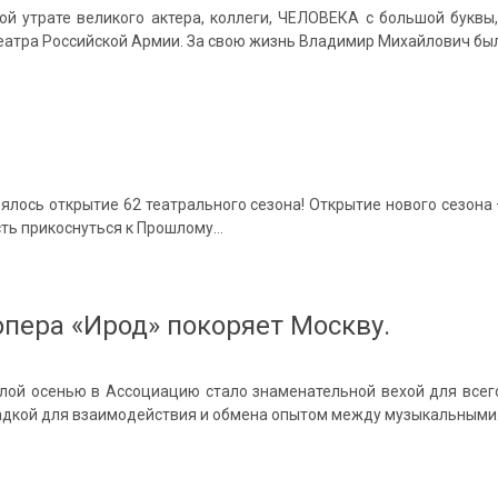
ой утрате великого актера, коллеги, ЧЕЛОВЕКА с большой букв
еатра Российской Армии. За свою жизнь Владимир Михайлович бы
тоялось открытие 62 театрального сезона! Открытие нового сезон
сть прикоснуться к Прошлому…
опера «Ирод» покоряет Москву.
лой осенью в Ассоциацию стало знаменательной вехой для всег
адкой для взаимодействия и обмена опытом между музыкальным