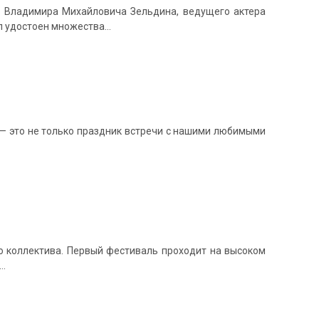
ы, Владимира Михайловича Зельдина, ведущего актера
л удостоен множества…
а — это не только праздник встречи с нашими любимыми
о коллектива. Первый фестиваль проходит на высоком
и…