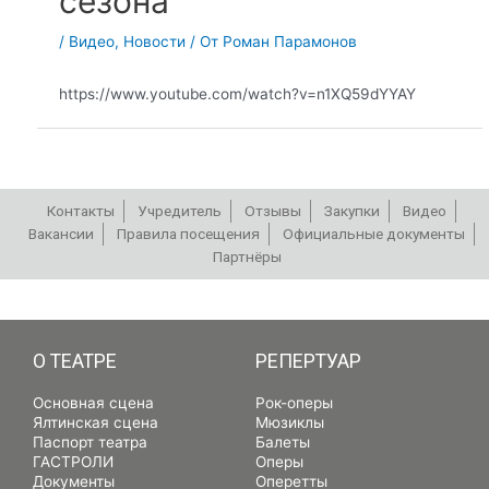
сезона
/
Видео
,
Новости
/ От
Роман Парамонов
https://www.youtube.com/watch?v=n1XQ59dYYAY
Контакты
Учредитель
Отзывы
Закупки
Видео
Вакансии
Правила посещения
Официальные документы
Партнёры
РЕПЕРТУАР
О ТЕАТРЕ
РЕПЕРТУАР
Основная сцена
Рок-оперы
Ялтинская сцена
Мюзиклы
Паспорт театра
Балеты
ГАСТРОЛИ
Оперы
Документы
Оперетты