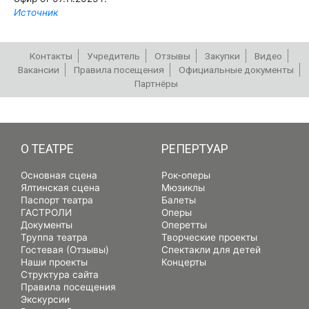
Источник
Контакты
Учредитель
Отзывы
Закупки
Видео
Вакансии
Правила посещения
Официальные документы
Партнёры
РЕПЕРТУАР
О ТЕАТРЕ
РЕПЕРТУАР
Основная сцена
Рок-оперы
Ялтинская сцена
Мюзиклы
Паспорт театра
Балеты
ГАСТРОЛИ
Оперы
Документы
Оперетты
Труппа театра
Творческие проекты
Гостевая (Отзывы)
Спектакли для детей
Наши проекты
Концерты
Структура сайта
Правила посещения
Экскурсии