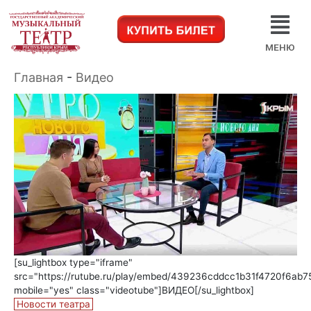
МЕНЮ
Главная
-
Видео
[su_lightbox type="iframe"
src="https://rutube.ru/play/embed/439236cddcc1b31f4720f6ab
mobile="yes" class="videotube"]
ВИДЕО[/su_lightbox]
Новости театра