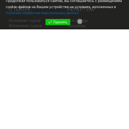
Продолжая пользоваться сайтом, Вы соглашаетесь с размещением
cookie-файлов на Вашем устройстве на условиях, изложенных в
О ТЕАТРЕ
РЕПЕРТУАР
Политике обработки персональных данных.
Основная сцена
Рок-оперы
Принять
Ялтинская сцена
Мюзиклы
Паспорт театра
Балеты
ГАСТРОЛИ
Оперы
Документы
Оперетты
Труппа театра
Творческие проекты
Гостевая (Отзывы)
Спектакли для детей
Наши проекты
Концерты
Структура сайта
Правила посещения
Экскурсии
Режим работы
Как добраться
КАССА ТЕАТРА
Абонементы
Билеты и цены
Карта лояльности
Часто задаваемые вопросы