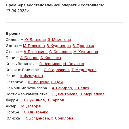
Премьера восстановленной оперетты
состоялась:
17.06.2022 г.
В ролях:
Сильва —
Ю. Блинова,
Э. Меметова
Эдвин —
М. Галенков
,
В. Кудрявцев
,
В. Троценко
Стасси —
А. Печёнкина
,
С. Сочилова
,
М. Хусаинова
Бони —
А. Блинов
,
А. Кошелев
Князь Воляпюк —
В. Черников
,
И. Юрченко
Княгиня Воляпюк —
Л. Егорочкина
,
Т. Медведева
Ронс —
В. Феклушин
Нотариус —
В. Троценко
,
В. Цой
Помощник режиссёра —
А. Бекиров
,
Н. Пелих
Костюмер-камеристка —
Е. Дмитриева
,
Л. Мерцалова
Ферри —
В. Лукьянов
,
В. Карпов
Актёр —
М. Дозорец
Портье —
С. Овчаренко
Юлиска —
К. Богданова
,
С. Сочилова