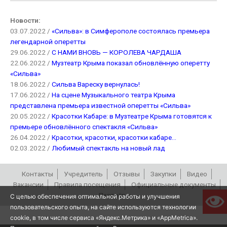
Новости:
03.07.2022 /
«Сильва»: в Симферополе состоялась премьера
легендарной оперетты
29.06.2022 /
С НАМИ ВНОВЬ — КОРОЛЕВА ЧАРДАША
22.06.2022 /
Музтеатр Крыма показал обновлённую оперетту
«Сильва»
18.06.2022 /
Сильва Вареску вернулась!
17.06.2022 /
На сцене Музыкального театра Крыма
представлена премьера известной оперетты «Сильва»
20.05.2022 /
Красотки Кабаре: в Музтеатре Крыма готовятся к
премьере обновлённого спектакля «Сильва»
26.04.2022 /
Красотки, красотки, красотки кабаре…
02.03.2022 /
Любимый спектакль на новый лад
Контакты
Учредитель
Отзывы
Закупки
Видео
Вакансии
Правила посещения
Официальные документы
Партнёры
С целью обеспечения оптимальной работы и улучшения
пользовательского опыта, на сайте используются технологии
РЕПЕРТУАР
cookie, в том числе сервиса «Яндекс.Метрика» и «AppMetrica».