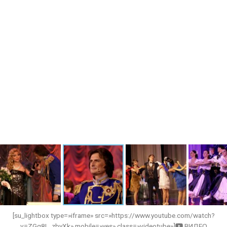
[su_lightbox type=»iframe» src=»https://www.youtube.com/watch?
v=ZGq8L_zbyXk» mobile=»yes» class=»videotube»]
ВИДЕО