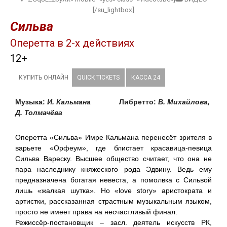
[/su_lightbox]
Сильва
Оперетта в 2-х действиях
12+
КУПИТЬ ОНЛАЙН
QUICK TICKETS
КАССА 24
Музыка:
И. Кальмана
Либретто:
В. Михайлова,
Д. Толмачёва
Оперетта «Сильва» Имре Кальмана перенесёт зрителя в
варьете «Орфеум», где блистает красавица-певица
Сильва Вареску. Высшее общество считает, что она не
пара наследнику княжеского рода Эдвину. Ведь ему
предназначена богатая невеста, а помолвка с Сильвой
лишь «жалкая шутка». Но «love story» аристократа и
артистки, рассказанная страстным музыкальным языком,
просто не имеет права на несчастливый финал.
Режиссёр-постановщик – засл. деятель искусств РК,