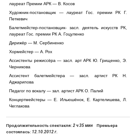
лауреат Премии АРК — В. Косов
Художник-постановщик — лауреат Гос. премии РК Г.
Петкевич
Балетмейстер-постановщик- засл. деятель искусств РК,
лауреат Гос. премии РК А. Гоцуленко
Дирижёр — М. Сербиненко
Хормейстер — А. Рох
Ассистенты режиссёра — засл. арт АРК Ю. Грищенко, Э.
Черникова
Ассистент балетмейстера — засл. артист РК Н.
Аджарипова
Педагог по вокалу — зал. артист АРК О. Палий
Концертмейстеры — Е. Ильюшёнок, Е. Картелишева, Л.
Чеглакова
Продолжительность спектакля:
2 ч 35 мин
Премьера
состоялась:
12.10.2012 г.