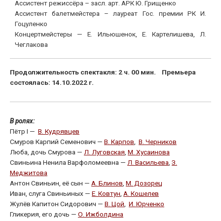
Ассистент режиссёра – засл. арт. АРК Ю. Грищенко
Ассистент балетмейстера – лауреат Гос. премии РК И.
Гоцуленко
Концертмейстеры — Е. Ильюшенок, Е. Картелишева, Л.
Чеглакова
Продолжительность спектакля: 2 ч. 00 мин.
Премьера
состоялась: 14.10.2022 г.
В ролях:
Пётр I —
В. Кудрявцев
Смуров Карпий Семенович —
В. Карпов
,
В. Черников
Люба, дочь Смурова —
Л. Луговская
,
М. Хусаинова
Свиньина Ненила Варфоломеевна —
Л. Васильева
,
З.
Меджитова
Антон Свиньин, её сын —
А. Блинов
,
М. Дозорец
Иван, слуга Свиньиных —
Е. Ковтун
,
А. Кошелев
Жулёв Капитон Сидорович —
В. Цой
,
И. Юрченко
Гликерия, его дочь —
О. Ижболдина