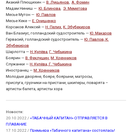
Акакий Плющихин —
В. Лукьянов
,
А. Фомин
Мадам Ниниш —
Ю. Блинова
,
Э. Меметова
Месье Мутон —
Ю. Павлов
Месье Кеке —
Е. Онищенко
Корсаков Алексей —
Н. Пелих
,
К. Эбубекиров
Ван Блазиус, голландский судостроитель —
Ю. Макаров
Гервасий, голландский судостроитель —
Ю. Павлов,
К.
Эбубекиров
Шарлотта —
Н. Кулёва
,
Г. Чебыкина
Боярин —
В. Феклушин
,
М. Хренников
Служанки —
Н. Кулёва,
Г. Чебыкина
Иностранец —
М. Хренников
Молодые дворяне, бояре, боярыни, матросы,
прислуга, грузчики на пристани, шкиперы, поварята –
артисты балета, артисты хора
Новости:
20.10.2022 /
«ТАБАЧНЫЙ КАПИТАН» ОТПРАВЛЯЕТСЯ В
ПЛАВАНИЕ
17.10.2022 /
Премьера «Табачного капитана» состоялась!