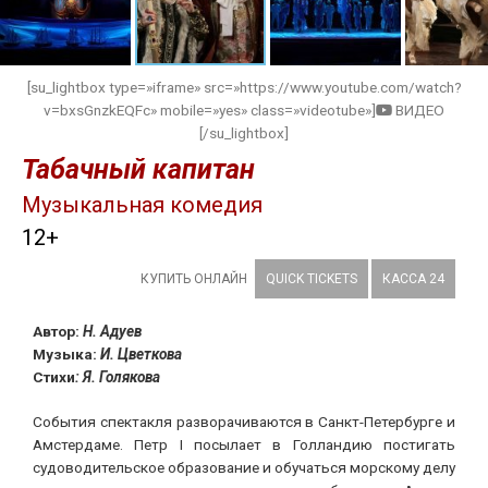
[su_lightbox type=»iframe» src=»https://www.youtube.com/watch?
v=bxsGnzkEQFc» mobile=»yes» class=»videotube»]
ВИДЕО
[/su_lightbox]
Табачный капитан
Музыкальная комедия
12+
КУПИТЬ ОНЛАЙН
QUICK TICKETS
КАССА 24
Автор:
Н. Адуев
Музыка:
И. Цветкова
Стихи
: Я. Голякова
События спектакля разворачиваются в Санкт-Петербурге и
Амстердаме. Петр I посылает в Голландию постигать
судоводительское образование и обучаться морскому делу