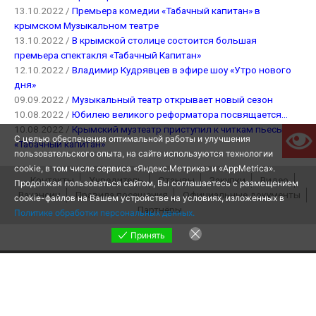
13.10.2022 /
Премьера комедии «Табачный капитан» в
крымском Музыкальном театре
13.10.2022 /
В крымской столице состоится большая
премьера спектакля «Табачный Капитан»
12.10.2022 /
Владимир Кудрявцев в эфире шоу «Утро нового
дня»
09.09.2022 /
Музыкальный театр открывает новый сезон
10.08.2022 /
Юбилею великого реформатора посвящается…
10.08.2022 /
Крымский музтеатр приступил к читкам пьесы
С целью обеспечения оптимальной работы и улучшения
«Табачный капитан»
пользовательского опыта, на сайте используются технологии
cookie, в том числе сервиса «Яндекс.Метрика» и «AppMetrica».
Контакты
Учредитель
Отзывы
Закупки
Видео
Продолжая пользоваться сайтом, Вы соглашаетесь с размещением
Вакансии
Правила посещения
Официальные документы
cookie-файлов на Вашем устройстве на условиях, изложенных в
Партнёры
Политике обработки персональных данных.
РЕПЕРТУАР
Принять
О ТЕАТРЕ
РЕПЕРТУАР
Основная сцена
Рок-оперы