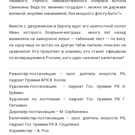
ленивого, глупого, невежественного боярина Антона
Свиньина. Ведь по мнению государя «…можно ли державе
великой, морями омываемой, без мощного флоту быть?»
Вместе с дворянином в Европу едет его крепостной холоп
Иван, которого боярыня-матушка много лет назад
выменяла на заморское зелье — табачный лист — по весу:
на одну чашу он встал, на другую табак сыпали, пока вес не
сравнялся. Кто преуспеет в знаниях, кто станет офицером
по возвращении в Россию, кого царь назначит капитаном?
Режиссёр-постановщик – засл. деятель искусств РК,
лауреат Премии АРК В. Косов
Художник-постановщик – лауреат Гос. премии РК К.
Ерёмин
Художник по костюмам – лауреат Гос. премии РК Г.
Петкевич
Дирижёр-постановщик – М. Сербиненко
Балетмейстер-постановщик – засл. деятель искусств РК,
лауреат Гос. премии РК А. Гоцуленко
Хормейстер – А. Рох