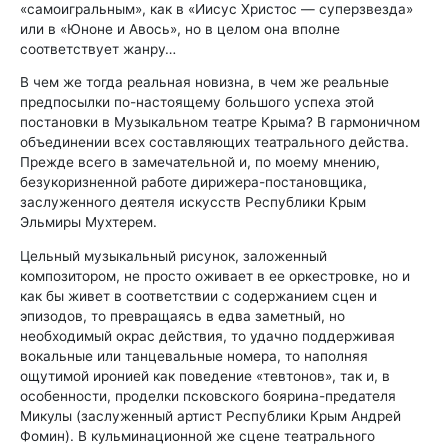
«самоигральным», как в «Иисус Христос — суперзвезда»
или в «Юноне и Авось», но в целом она вполне
соответствует жанру…
В чем же тогда реальная новизна, в чем же реальные
предпосылки по-настоящему большого успеха этой
постановки в Музыкальном театре Крыма? В гармоничном
объединении всех составляющих театрального действа.
Прежде всего в замечательной и, по моему мнению,
безукоризненной работе дирижера-постановщика,
заслуженного деятеля искусств Республики Крым
Эльмиры Мухтерем.
Цельный музыкальный рисунок, заложенный
композитором, не просто оживает в ее оркестровке, но и
как бы живет в соответствии с содержанием сцен и
эпизодов, то превращаясь в едва заметный, но
необходимый окрас действия, то удачно поддерживая
вокальные или танцевальные номера, то наполняя
ощутимой иронией как поведение «тевтонов», так и, в
особенности, проделки псковского боярина-предателя
Микулы (заслуженный артист Республики Крым Андрей
Фомин). В кульминационной же сцене театрального