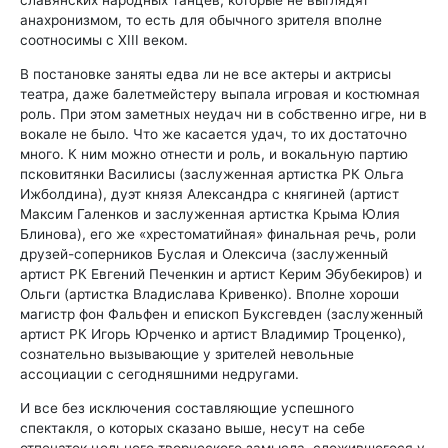
славянских народных танцев, которые не выглядят
анахронизмом, то есть для обычного зрителя вполне
соотносимы с XIII веком.
В постановке заняты едва ли не все актеры и актрисы
театра, даже балетмейстеру выпала игровая и костюмная
роль. При этом заметных неудач ни в собственно игре, ни в
вокале не было. Что же касается удач, то их достаточно
много. К ним можно отнести и роль, и вокальную партию
псковитянки Василисы (заслуженная артистка РК Ольга
Ижболдина), дуэт князя Александра с княгиней (артист
Максим Галенков и заслуженная артистка Крыма Юлия
Блинова), его же «хрестоматийная» финальная речь, роли
друзей-соперников Буслая и Олексича (заслуженный
артист РК Евгений Печенкин и артист Керим Эбубекиров) и
Ольги (артистка Владислава Кривенко). Вполне хороши
магистр фон Фальфен и епископ Буксгевден (заслуженный
артист РК Игорь Юрченко и артист Владимир Троценко),
сознательно вызывающие у зрителей невольные
ассоциации с сегодняшними недругами.
И все без исключения составляющие успешного
спектакля, о которых сказано выше, несут на себе
отпечаток цельного творческого замысла, сложившегося у