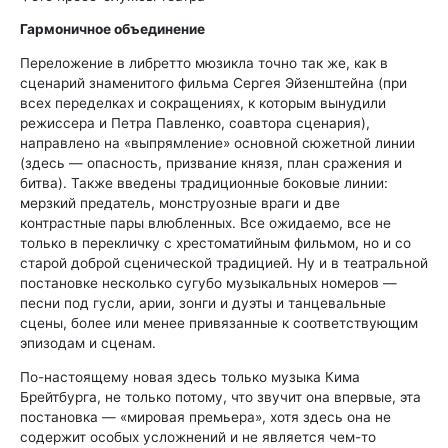
Гармоничное объединение
Переложение в либретто мюзикла точно так же, как в
сценарий знаменитого фильма Сергея Эйзенштейна (при
всех переделках и сокращениях, к которым вынудили
режиссера и Петра Павленко, соавтора сценария),
направлено на «выпрямление» основной сюжетной линии
(здесь — опасность, призвание князя, план сражения и
битва). Также введены традиционные боковые линии:
мерзкий предатель, монструозные враги и две
контрастные пары влюбленных. Все ожидаемо, все не
только в перекличку с хрестоматийным фильмом, но и со
старой доброй сценической традицией. Ну и в театральной
постановке несколько сугубо музыкальных номеров —
песни под гусли, арии, зонги и дуэты и танцевальные
сцены, более или менее привязанные к соответствующим
эпизодам и сценам.
По-настоящему новая здесь только музыка Кима
Брейтбурга, не только потому, что звучит она впервые, эта
постановка — «мировая премьера», хотя здесь она не
содержит особых усложнений и не является чем-то