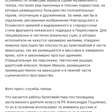
особенности геометрии зеркала сцены Музыкального
театра, построил ряд наклонных и плоских подмостков, на
которых размещалось большинство положительных
героев, ополченцев и дружинников. За ними, как бы в
отдалении, рисованные изображения Новгородского и
Псковского кремлей и выдержанного в старорусском
стиле фрагмента княжеского подворья в Переяславле. Для
танцевальных и частично вокальных сцен, в которых
исполнители не кажутся чрезмерно мелкими, отведено
немалое пространство плоскости до практикаблей и части
авансцены; так же размещается и массовка в намеренно
ярких, хотя и закономерно простых одеяниях.
Отрицательные же персонажи, тевтонские рыцари,
дерптский епископ, боярин Микула, размещаются
преимущественно на авансцене и в нижней части
сценического пространства.
Фото пресс-службы театра
Что касается работы балетмейстера-постановщика,
заслуженного деятеля искусств РК Александра Гоцуленко,
то он в основном использовал те элементы русских и