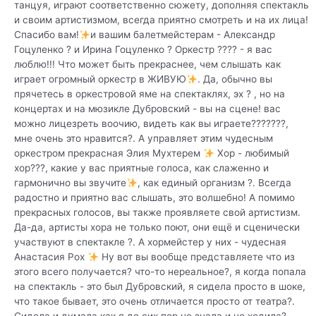
танцуя, играют соответственно сюжету, дополняя спектакль
и своим артистизмом, всегда приятно смотреть и на их лица!
Спасибо вам!
и вашим балетмейстерам - Александр
Гоцуленко ? и Ирина Гоцуленко ? Оркестр ???? - я вас
люблю!!! Что может быть прекраснее, чем слышать как
играет огромный оркестр в ЖИВУЮ
. Да, обычно вы
прячетесь в оркестровой яме на спектаклях, эх ? , но на
концертах и на мюзикле Дубровский - вы на сцене! вас
можно лицезреть воочию, видеть как вы играете???????,
мне очень это нравится?. А управляет этим чудесным
оркестром прекрасная Элия Мухтерем
Хор - любимый
хор???, какие у вас приятные голоса, как слаженно и
гармонично вы звучите
, как единый организм ?. Всегда
радостно и приятно вас слышать, это волшебно! А помимо
прекрасных голосов, вы также проявляете свой артистизм.
Да-да, артисты хора не только поют, они ещё и сценически
участвуют в спектакле ?. А хормейстер у них - чудесная
Анастасия Рох
Ну вот вы вообще представляете что из
этого всего получается? что-то нереальное?, я когда попала
на спектакль - это был Дубровский, я сидела просто в шоке,
что такое бывает, это очень отличается просто от театра?.