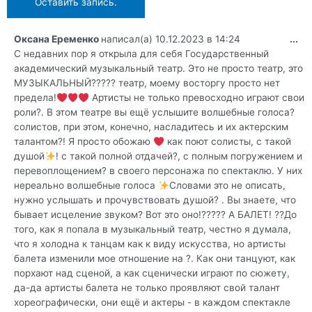
Оксана Еременко
написал(а)
10.12.2023
в
14:24
...
С недавних пор я открыла для себя Государственный
академический музыкальный театр. Это не просто театр, это
МУЗЫКАЛЬНЫЙ????? театр, моему восторгу просто нет
предела!
Артисты не только превосходно играют свои
роли?. В этом театре вы ещё услышите волшебные голоса?
солистов, при этом, конечно, насладитесь и их актерским
талантом?! Я просто обожаю
как поют солисты, с такой
душой
! с такой полной отдачей?, с полным погружением и
перевоплощением? в своего персонажа по спектаклю. У них
нереально волшебные голоса
Словами это не описать,
нужно услышать и прочувствовать душой? . Вы знаете, что
бывает исцеление звуком? Вот это оно!????? А БАЛЕТ! ??До
того, как я попала в музыкальный театр, честно я думала,
что я холодна к танцам как к виду искусства, но артисты
балета изменили мое отношение на ?. Как они танцуют, как
порхают над сценой, а как сценически играют по сюжету,
да-да артисты балета не только проявляют свой талант
хореографически, они ещё и актеры - в каждом спектакле