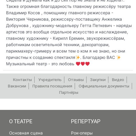
Сидела и думала как я до сих пор не знала и не ходила?.
Также огромная благодарность главному режиссёру театра
Владимир Косов , помощнику главного режиссера -
Виктория Черникова, режиссеру-поставщику Анжелика
Добрунова , художнику-модельеру Гетта Петкевич - наряды
артистов это вообще отдельное искусство и наслаждение,
главному художнику - Кирилл Еремин, звукорежиссёрам,
работникам осветительной техники, декораторам,
парикмахеру-гримеру и всем тем о ком я не знаю, но они
причастны к созданию спектакля
. Благодарю ВАС
Музыкальный театр - это любовь
Контакты
Учредитель
Отзывы
Закупки
Видео
Вакансии
Правила посещения
Официальные документы
Партнёры
РЕПЕРТУАР
О ТЕАТРЕ
РЕПЕРТУАР
Основная сцена
Рок-оперы