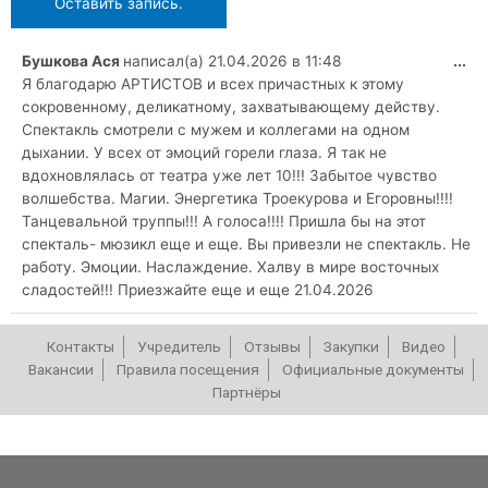
Бушкова Ася
написал(а)
21.04.2026
в
11:48
...
Я благодарю АРТИСТОВ и всех причастных к этому
сокровенному, деликатному, захватывающему действу.
Спектакль смотрели с мужем и коллегами на одном
дыхании. У всех от эмоций горели глаза. Я так не
вдохновлялась от театра уже лет 10!!! Забытое чувство
волшебства. Магии. Энергетика Троекурова и Егоровны!!!!
Танцевальной труппы!!! А голоса!!!! Пришла бы на этот
спекталь- мюзикл еще и еще. Вы привезли не спектакль. Не
работу. Эмоции. Наслаждение. Халву в мире восточных
сладостей!!! Приезжайте еще и еще 21.04.2026
Контакты
Учредитель
Отзывы
Закупки
Видео
Вакансии
Правила посещения
Официальные документы
Партнёры
РЕПЕРТУАР